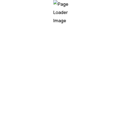
considerando cuántas personas eran. De hecho
rendentemente pequeño
cuando aplaudían todo
acía, más o menos, la mitad del público
ales y a menudo contraintuitivos de la acústica, como la e
fuente sonora no duplica el nivel de decibelios percibido, u
os. Para ello, se abordará el fenómeno a través de tres len
e la medición, el
principio físico
que gobierna la interacción
e subyace a la audición humana.
ico: La Escala Logarítmi