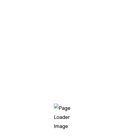
mayo 11, 2026
Uriel Hurtado
Dale memoria a tu IA
Productividad · Inteligencia Artificial ·
Herramientas Skills en Claude: lo que nadie te
había explicado Hay una diferencia entre usar
Claude y trabajar con Claude. La mayoría de
personas se queda en el primer modo: abren un
chat, escriben una pregunta,…
Blog
Tutoriales y Recursos de IA
LEER MÁS