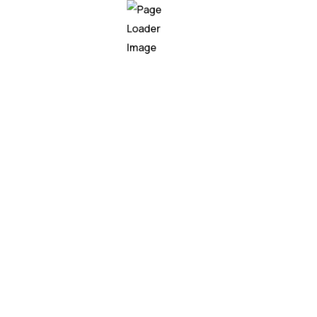
r ese patrón por primera vez. La idea merece tomarse en ser
de que lo hagan los atacantes, entonces
el escudo puede lle
sistemas globales quedan protegidos. Esta lectura tiene evi
thos identificó brechas que llevaban décadas ocultas en
 años en FFmpeg que corría silenciosa bajo millones de dispo
ad inusual en la industria, no intenta esconderla:
la misma 
struido lo convierte, sin modificación alguna, en el atacant
delo. Hay una sola. Lo que cambia es únicamente la instrucc